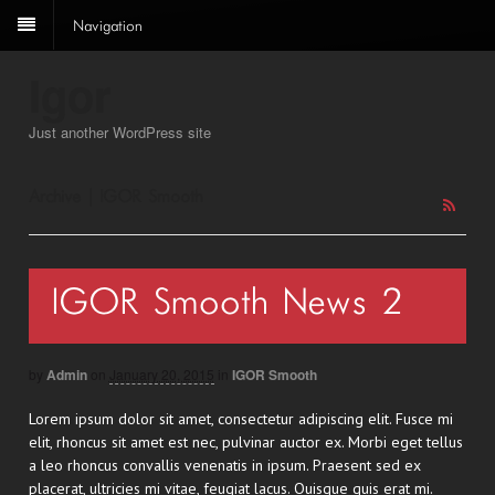
Navigation
Igor
Just another WordPress site
Archive | IGOR Smooth
IGOR Smooth News 2
by
Admin
on
January 20, 2015
in
IGOR Smooth
Lorem ipsum dolor sit amet, consectetur adipiscing elit. Fusce mi
elit, rhoncus sit amet est nec, pulvinar auctor ex. Morbi eget tellus
a leo rhoncus convallis venenatis in ipsum. Praesent sed ex
placerat, ultricies mi vitae, feugiat lacus. Quisque quis erat mi.