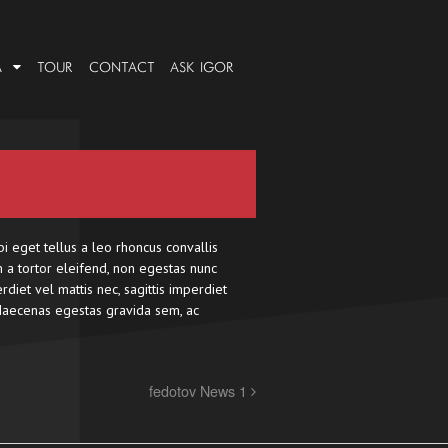
A
TOUR
CONTACT
ASK IGOR
bi eget tellus a leo rhoncus convallis
m a tortor eleifend, non egestas nunc
rdiet vel mattis nec, sagittis imperdiet
. Maecenas egestas gravida sem, ac
fedotov News 1