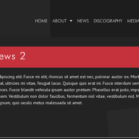
HOME
ABOUT
NEWS
DISCOGRAPHY
MEDI
ews 2
iscing elit. Fusce mi elit, rhoncus sit amet est nec, pulvinar auctor ex. Mor
t, ultricies mi vitae, feugiat lacus. Quisque quis erat mi. Fusce interdum se
trices. Fusce blandit vehicula ipsum auctor pretium. Phasellus erat justo, impe
s sem. Vestibulum non dolor faucibus, fermentum nisl vitae, vestibulum nisl
sum, quis iaculis metus malesuada sit amet.